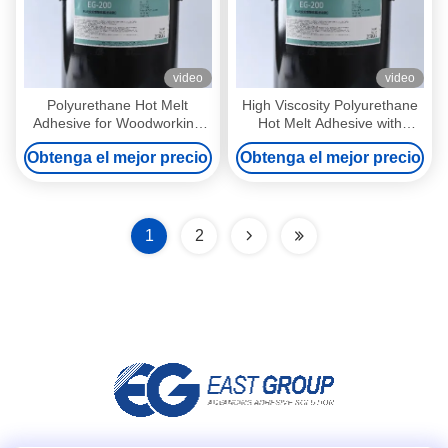
video
video
Polyurethane Hot Melt
High Viscosity Polyurethane
Adhesive for Woodworking
Hot Melt Adhesive with
2kg 20kg 200kg Waterproof
50000mPa·s Melt Viscosity
Obtenga el mejor precio
Obtenga el mejor precio
High Strength PVC Wrapping
for 120ºC-140ºC Service
Temperature and 78 ± 5 ºC
Softening Point
1
2