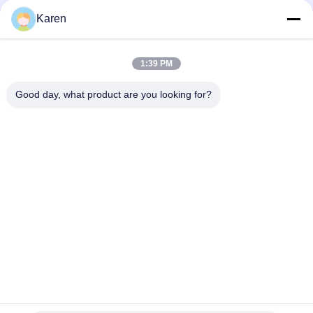
Redes Sociales
Karen
1:39 PM
Contacto rápido
Good day, what product are you looking for?
Tel
+86-18912490312
Correo electrónico
karenyang@wxszzd.com
Dirección
Zona económico y de tecnología del desarrollo del sitio
701-702, del camino de No.16 Huayun, Wuxi
Política de privacidad
|
Mapa del Sitio
China es buena. Calidad Pegamento caliente del derretimiento