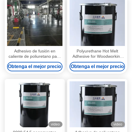
Adhesivo de fusión en
Polyurethane Hot Melt
caliente de poliuretano para
Adhesive for Woodworking
laminado de PVC para la
2kg to 200kg Pails
Obtenga el mejor precio
Obtenga el mejor precio
madera EG-801.2
video
video