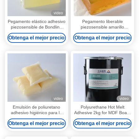
video
Pegamento elástico adhesivo
Pegamento liberable
piezosensible de Bondline
piezosensible amarillo
del poliuretano de 100
adhesivo piezosensible del
Obtenga el mejor precio
Obtenga el mejor precio
sólidos para la cinta
poliuretano
video
video
Emulsión de poliuretano
Polyurethane Hot Melt
adhesivo higiénico para la
Adhesive 2kg for MDF Board
composición del elastómero
Lamination
Obtenga el mejor precio
Obtenga el mejor precio
de poliuretano