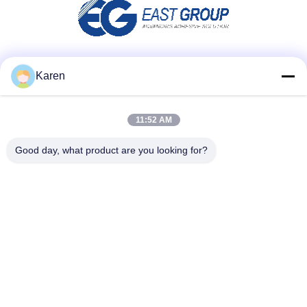
Redes Sociales
Karen
11:52 AM
Contacto rápido
Good day, what product are you looking for?
Tel
+86-18912490312
Correo electrónico
karenyang@wxszzd.com
Dirección
Zona económico y de tecnología del desarrollo del sitio
701-702, del camino de No.16 Huayun, Wuxi