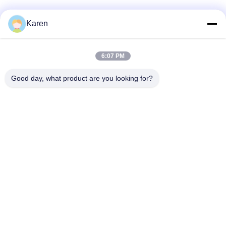
Redes Sociales
Karen
6:07 PM
Contacto rápido
Good day, what product are you looking for?
Tel
+86-18912490312
Correo electrónico
karenyang@wxszzd.com
Dirección
Zona económico y de tecnología del desarrollo del sitio
701-702, del camino de No.16 Huayun, Wuxi
Política de privacidad
|
Mapa del Sitio
China es buena. Calidad Pegamento caliente del derretimiento