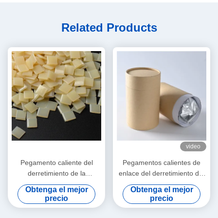
Related Products
video
Pegamento caliente del
Pegamentos calientes de
derretimiento de la
enlace del derretimiento del
carpintería de las bandas de
poliuretano PUR del borde
Obtenga el mejor
Obtenga el mejor
borde para la precintadora
de la chapa del PVC para los
precio
precio
automática
muebles