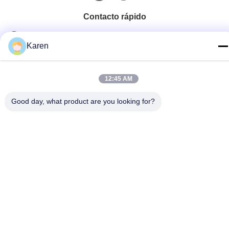
Contacto rápido
Tel
Karen
+86-18912490312
Correo electrónico
12:45 AM
karenyang@wxszzd.com
Good day, what product are you looking for?
Dirección
Zona económico y de tecnología del desarrollo del sitio
701-702, del camino de No.16 Huayun, Wuxi
Política de privacidad
|
Mapa del Sitio
China es buena. Calidad Pegamento caliente del derretimiento
de PUR Proveedor. Derecho de autor 2022-2026 Wuxi East
Group Trading Co.,Ltd Todo. Todos los derechos reservados.