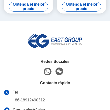
aleación de aluminio que
pegamento del derretimiento
Obtenga el mejor
Obtenga el mejor
envuelve el pegamento
del poliuretano PUR de la
precio
precio
caliente del derretimiento
laminación plana
Redes Sociales
Contacto rápido
Tel
+86-18912490312
Correo electrónico