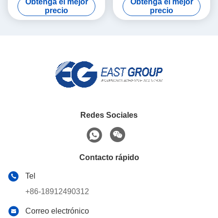
Obtenga el mejor
Obtenga el mejor
borde para la precintadora
de la chapa del PVC para los
precio
precio
automática
muebles
Redes Sociales
Contacto rápido
Tel
+86-18912490312
Correo electrónico