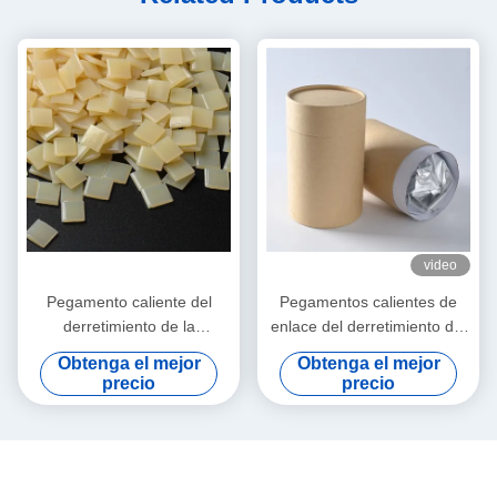
video
Pegamento caliente del
Pegamentos calientes de
derretimiento de la
enlace del derretimiento del
carpintería de las bandas de
poliuretano PUR del borde
Obtenga el mejor
Obtenga el mejor
borde para la precintadora
de la chapa del PVC para los
precio
precio
automática
muebles