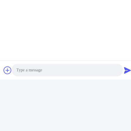
Pegamento de la cinta del
Almohada adhesiva CAS en
lacre de la costura de la
bloques 4253-34-3 del óxido
ropa del traje de la
de cinc de TPR blanco
Obtenga el mejor
Obtenga el mejor
protección de EVA Medical
precio
precio
Hot Melt Adhesive
Photo
Video Call
Audio Call