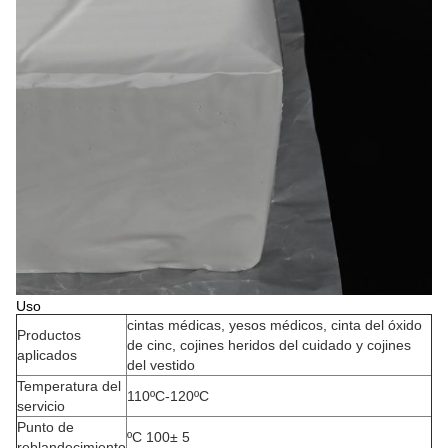
Uso
cintas médicas, yesos médicos, cinta del óxido
Productos
de cinc, cojines heridos del cuidado y cojines
aplicados
del vestido
Temperatura del
110ºC-120ºC
servicio
Punto de
ºC 100± 5
reblandecimiento