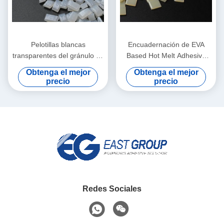
Pelotillas blancas
Encuadernación de EVA
transparentes del gránulo de
Based Hot Melt Adhesive
EVA Bookbinding Hot Melt
EVA Hot Melt Glue For del
Obtenga el mejor
Obtenga el mejor
Adhesive
gránulo
precio
precio
Redes Sociales