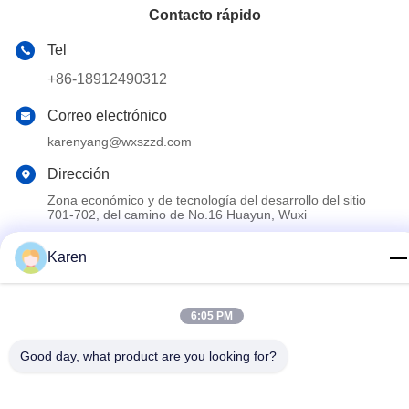
Contacto rápido
Tel
+86-18912490312
Correo electrónico
karenyang@wxszzd.com
Dirección
Zona económico y de tecnología del desarrollo del sitio
701-702, del camino de No.16 Huayun, Wuxi
Karen
Política de privacidad
|
Mapa del Sitio
China es buena. Calidad Pegamento caliente del derretimiento
6:05 PM
de PUR Proveedor. Derecho de autor 2022-2026 Wuxi East
Group Trading Co.,Ltd Todo. Todos los derechos reservados.
Good day, what product are you looking for?