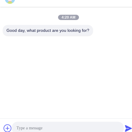
: Sí, podríamos ofrecer la carga de la muestra gratis pero no
pagamos el coste de carga.
4:20 AM
Tags:
Good day, what product are you looking for?
Pegamento Caliente Del Derretimiento Para El Atascam
Atascamiento De Libro Caliente Del Pegamento
Pegamento Caliente Del Derretimiento De La Encuader
Related Products