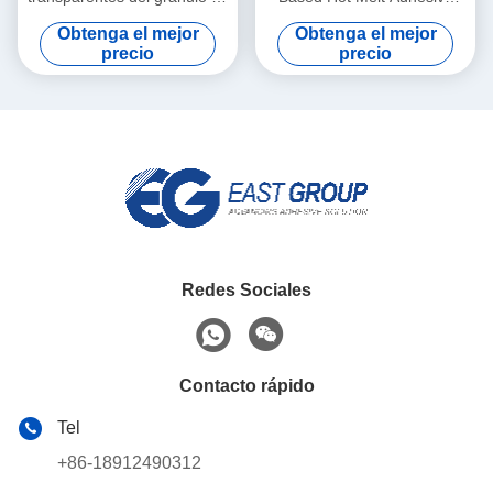
EVA Bookbinding Hot Melt
EVA Hot Melt Glue For del
Obtenga el mejor
Obtenga el mejor
Adhesive
gránulo
precio
precio
Redes Sociales
Contacto rápido
Tel
+86-18912490312