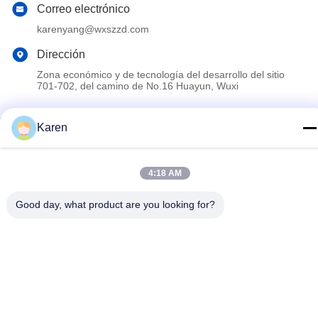
Correo electrónico
karenyang@wxszzd.com
Dirección
Zona económico y de tecnología del desarrollo del sitio
701-702, del camino de No.16 Huayun, Wuxi
Karen
Política de privacidad
|
Mapa del Sitio
China es buena. Calidad Pegamento caliente del derretimiento
de PUR Proveedor. Derecho de autor 2022-2026 Wuxi East
4:18 AM
Group Trading Co.,Ltd Todo. Todos los derechos reservados.
Good day, what product are you looking for?