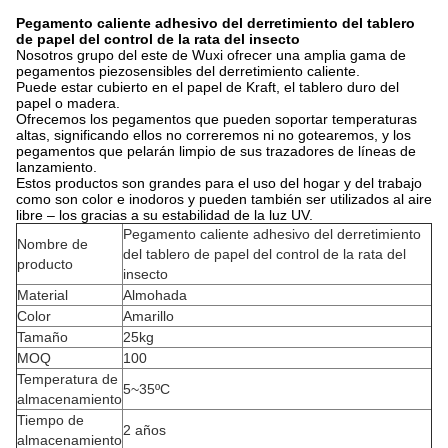
Pegamento caliente adhesivo del derretimiento del tablero
de papel del control de la rata del insecto
Nosotros grupo del este de Wuxi ofrecer una amplia gama de
pegamentos piezosensibles del derretimiento caliente.
Puede estar cubierto en el papel de Kraft, el tablero duro del
papel o madera.
Ofrecemos los pegamentos que pueden soportar temperaturas
altas, significando ellos no correremos ni no gotearemos, y los
pegamentos que pelarán limpio de sus trazadores de líneas de
lanzamiento.
Estos productos son grandes para el uso del hogar y del trabajo
como son color e inodoros y pueden también ser utilizados al aire
libre – los gracias a su estabilidad de la luz UV.
Pegamento caliente adhesivo del derretimiento
Nombre de
del tablero de papel del control de la rata del
producto
insecto
Material
Almohada
Color
Amarillo
Tamaño
25kg
MOQ
100
Temperatura de
5~35ºC
almacenamiento
Tiempo de
2 años
almacenamiento