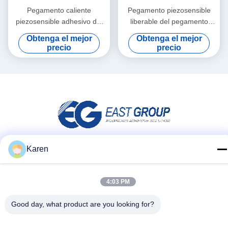
Pegamento caliente
Pegamento piezosensible
piezosensible adhesivo del
liberable del pegamento
derretimiento de la etiqueta
caliente impermeable para el
Obtenga el mejor
Obtenga el mejor
del derretimiento caliente
papel de la decoración de la
precio
precio
auto-adhesivo del PSA
pared 3d
Karen
Redes Sociales
4:03 PM
Contacto rápido
Good day, what product are you looking for?
Tel