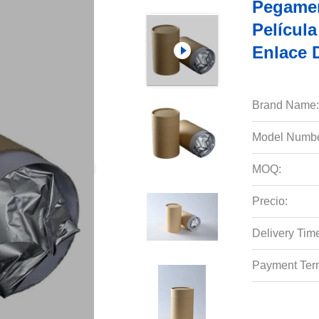
Pegamen
Películ
Enlace D
Brand Name:
Model Numbe
MOQ:
Precio:
Delivery Tim
Payment Ter