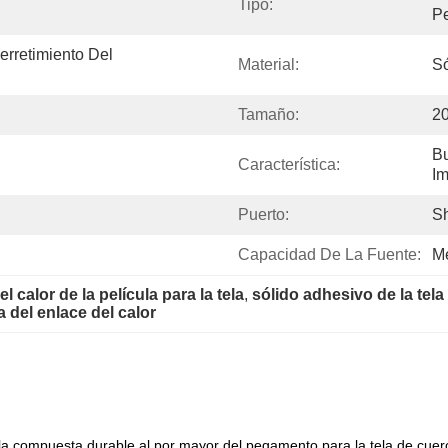
Tipo:
P
rretimiento Del 
Material:
Só
Tamaño:
2
Bu
Característica:
I
Puerto:
S
Capacidad De La Fuente:
M
alor de la película para la tela
, 
sólido adhesivo de la tela
a del enlace del calor
cula compuesta durable al por mayor del pegamento para la tela de cuer