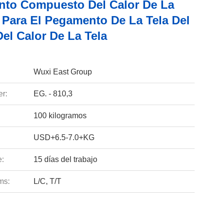
to Compuesto Del Calor De La
a Para El Pegamento De La Tela Del
el Calor De La Tela
Wuxi East Group
r:
EG. - 810,3
100 kilogramos
USD+6.5-7.0+KG
e:
15 días del trabajo
ms:
L/C, T/T