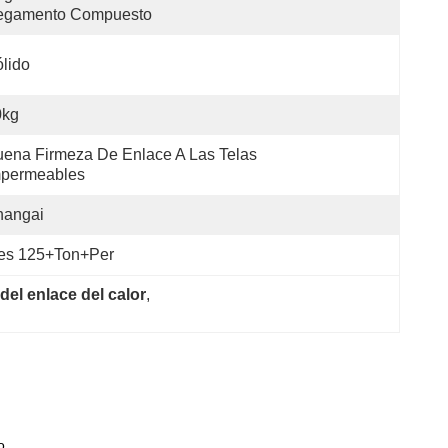
egamento Compuesto
lido
0kg
ena Firmeza De Enlace A Las Telas 
mpermeables
hangai
es 125+Ton+per
 del enlace del calor
, 
o