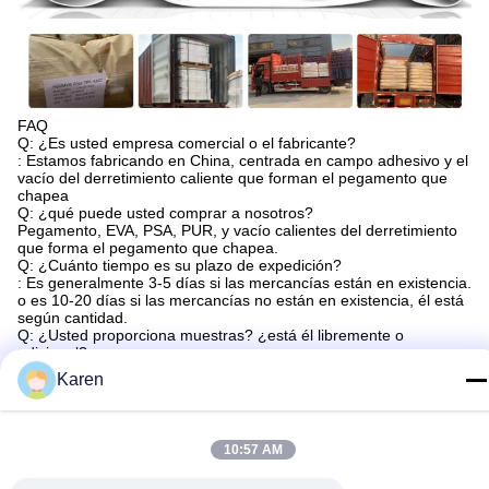
FAQ
Q: ¿Es usted empresa comercial o el fabricante?
: Estamos fabricando en China, centrada en campo adhesivo y el
vacío del derretimiento caliente que forman el pegamento que
chapea
Q: ¿qué puede usted comprar a nosotros?
Pegamento, EVA, PSA, PUR, y vacío calientes del derretimiento
que forma el pegamento que chapea.
Q: ¿Cuánto tiempo es su plazo de expedición?
: Es generalmente 3-5 días si las mercancías están en existencia.
o es 10-20 días si las mercancías no están en existencia, él está
según cantidad.
Q: ¿Usted proporciona muestras? ¿está él libremente o
adicional?
: Sí, podríamos ofrecer la carga de la muestra gratis pero no
Karen
pagamos el coste de carga.
Tags:
10:57 AM