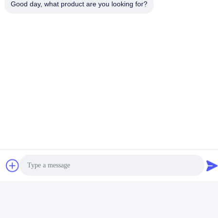
Pegamento Caliente Del Derretimiento De La Poliolefi
Good day, what product are you looking for?
Pegamento Caliente Del Derretimiento De La Poliolef
Pegamento Piezosensible De Los Colchones
Related Products