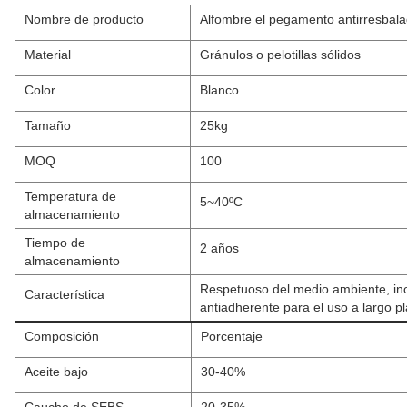
Nombre de producto
Alfombre el pegamento antirresbal
Material
Gránulos o pelotillas sólidos
Color
Blanco
Tamaño
25kg
MOQ
100
Temperatura de
5~40ºC
almacenamiento
Tiempo de
2 años
almacenamiento
Respetuoso del medio ambiente, inod
Característica
antiadherente para el uso a largo p
Composición
Porcentaje
Aceite bajo
30-40%
Caucho de SEBS
20-35%