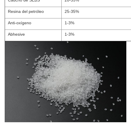
Resina del petróleo
25-35%
Anti-oxígeno
1-3%
Abhesive
1-3%