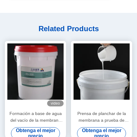
Related Products
video
Formación a base de agua
Prensa de planchar de la
del vacío de la membrana
membrana a prueba de
3D del PVC de PUD
calor de PUD Polyurethane
Obtenga el mejor
Obtenga el mejor
Polyurethane Dispersion del
Dispersion For Vacuum
precio
precio