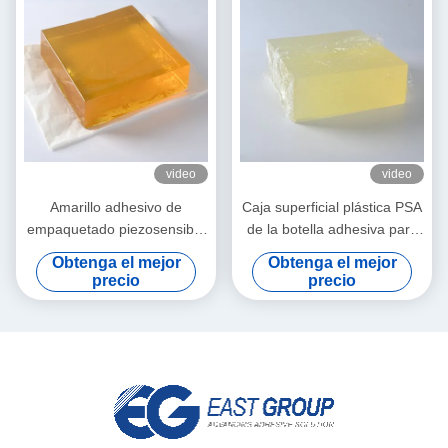
video
video
Amarillo adhesivo de
Caja superficial plástica PSA
empaquetado piezosensible
de la botella adhesiva para
del derretimiento caliente
el papel de etiqueta auto-
Obtenga el mejor
Obtenga el mejor
para las cubiertas plásticas
adhesivo
precio
precio
del tejido mojado