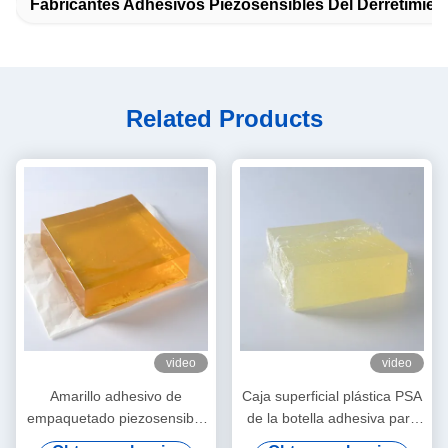
Fabricantes Adhesivos Piezosensibles Del Derretimient
Related Products
video
video
Amarillo adhesivo de
Caja superficial plástica PSA
empaquetado piezosensible
de la botella adhesiva para
del derretimiento caliente
el papel de etiqueta auto-