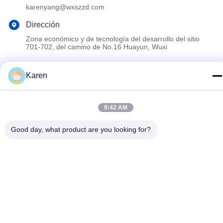
karenyang@wxszzd.com
Dirección
Zona económico y de tecnología del desarrollo del sitio
701-702, del camino de No.16 Huayun, Wuxi
Karen
Política de privacidad
|
Mapa del Sitio
China es buena. Calidad Pegamento caliente del derretimiento
de PUR Proveedor. Derecho de autor 2022-2026 Wuxi East
9:42 AM
Group Trading Co.,Ltd Todo. Todos los derechos reservados.
Good day, what product are you looking for?