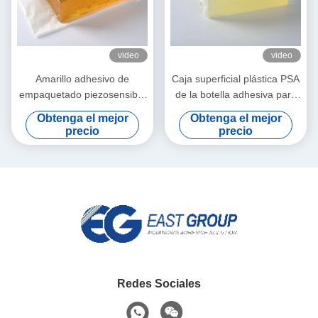
video
video
Amarillo adhesivo de
Caja superficial plástica PSA
empaquetado piezosensible
de la botella adhesiva para
del derretimiento caliente
el papel de etiqueta auto-
Obtenga el mejor
Obtenga el mejor
para las cubiertas plásticas
adhesivo
precio
precio
del tejido mojado
Redes Sociales