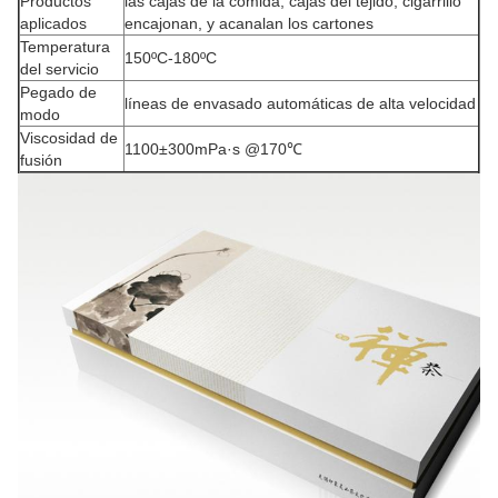
Productos
las cajas de la comida, cajas del tejido, cigarrillo
aplicados
encajonan, y acanalan los cartones
Temperatura
150ºC-180ºC
del servicio
Pegado de
líneas de envasado automáticas de alta velocidad
modo
Viscosidad de
1100±300mPa·s @170℃
fusión