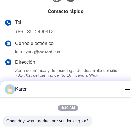
Contacto rápido
Tel
+86-18912490312
Correo electrónico
karenyang@wxszzd.com
Dirección
Zona económico y de tecnología del desarrollo del sitio
701-702, del camino de No.16 Huayun, Wuxi
Karen
Política de privacidad
|
Mapa del Sitio
China es buena. Calidad Pegamento caliente del derretimiento
4:39 AM
de PUR Proveedor. Derecho de autor 2022-2026 Wuxi East
Group Trading Co.,Ltd Todo. Todos los derechos reservados.
Good day, what product are you looking for?