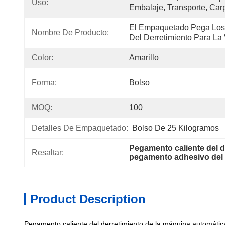
Uso:
Embalaje, Transporte, Carpi
El Empaquetado Pega Los 
Nombre De Producto:
Del Derretimiento Para La
Color:
Amarillo
Forma:
Bolso
MOQ:
100
Detalles De Empaquetado:
Bolso De 25 Kilogramos
Pegamento caliente del d
Resaltar:
pegamento adhesivo del d
Product Description
Pegamento caliente del derretimiento de la máquina automática