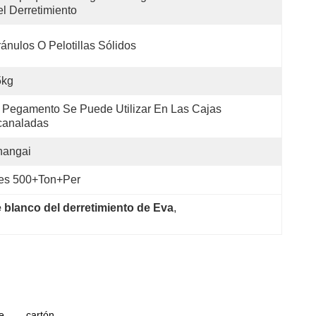
l Derretimiento
ánulos O Pelotillas Sólidos
5kg
 Pegamento Se Puede Utilizar En Las Cajas 
canaladas
hangai
es 500+Ton+per
 blanco del derretimiento de Eva
, 
del
ue
cartón