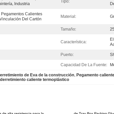
Tipo:
ntería, Industria
De
Pegamentos Calientes 
Material:
Gr
 Vinculación Del Cartón
Tamaño:
2
El
Característica:
A
Puerto:
S
Capacidad De La Fuente:
M
erretimiento de Eva de la construcción
, 
Pegamento caliente
erretimiento caliente termoplástico
especificación
 de alta resistencia para la
de Tray Box Packing Gl