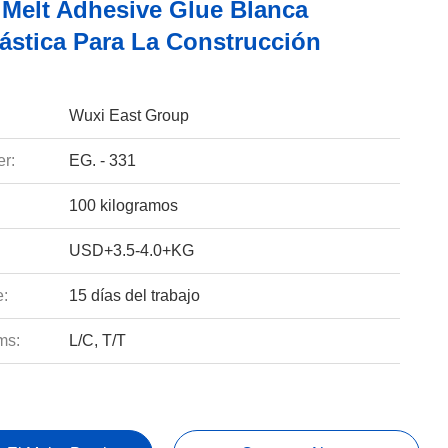
 Melt Adhesive Glue Blanca
ástica Para La Construcción
Wuxi East Group
r:
EG. - 331
100 kilogramos
USD+3.5-4.0+KG
e:
15 días del trabajo
ms:
L/C, T/T