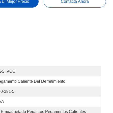
 El Mejor Precio
Contacta Ahora
GS, VOC
gamento Caliente Del Derretimiento
30-391-5
VA
 Empaquetado Pega Los Pegamentos Calientes 