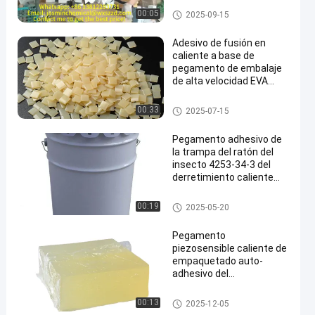
Reliable Product Integrity
Pegamento caliente de empaq
00:05
2025-09-15
uetado del derretimiento
Adesivo de fusión en
caliente a base de
pegamento de embalaje
de alta velocidad EVA
para cajas de cartón
EVA Hot Melt Glue
00:33
2025-07-15
Pegamento adhesivo de
la trampa del ratón del
insecto 4253-34-3 del
derretimiento caliente
inodoro del PSA
Pegamento caliente del derreti
00:19
2025-05-20
miento del PSA
Pegamento
piezosensible caliente de
empaquetado auto-
adhesivo del
derretimiento 4253-34-3
PSA
Pegamento caliente de empaq
00:13
2025-12-05
uetado del derretimiento