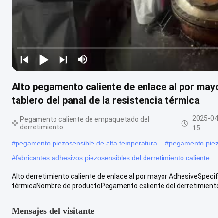
Alto pegamento caliente de enlace al por may
tablero del panal de la resistencia térmica
2025-04
Pegamento caliente de empaquetado del
derretimiento
15
#
pegamento piezosensible de alta temperatura
#
pegamento piezo
#
fabricantes adhesivos piezosensibles del derretimiento caliente
Alto derretimiento caliente de enlace al por mayor AdhesiveSpecifi
térmicaNombre de productoPegamento caliente del derretimiento d
Mensajes del visitante