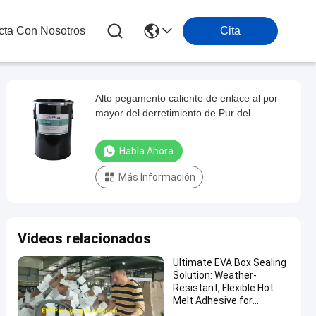
cta Con Nosotros
Cita
Alto pegamento caliente de enlace al por
mayor del derretimiento de Pur del
pegamento del tablero del panal de la
resistencia térmica
Habla Ahora.
Más Información
Vídeos relacionados
Ultimate EVA Box Sealing
Solution: Weather-
Resistant, Flexible Hot
Melt Adhesive for
Tamper-Evident &