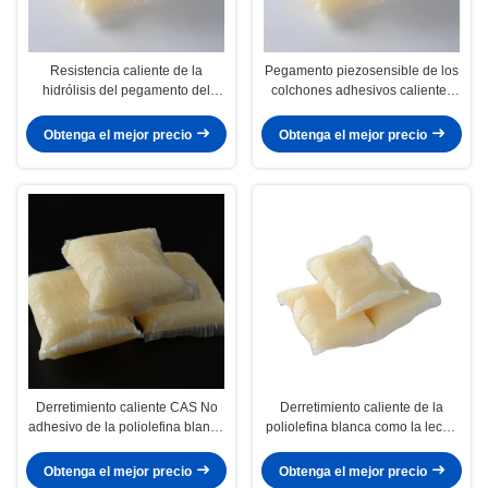
Resistencia caliente de la
Pegamento piezosensible de los
hidrólisis del pegamento del
colchones adhesivos calientes
derretimiento de la poliolefina de
del derretimiento de la poliolefina
gran viscosidad después del
de la fuerza inicial
Obtenga el mejor precio
Obtenga el mejor precio
compuesto
Derretimiento caliente CAS No
Derretimiento caliente de la
adhesivo de la poliolefina blanca
poliolefina blanca como la leche
como la leche. 9009-54-5 forma
del PO Hotmelt de la mezcla para
de la almohada del bloque
el sofá de los colchones
Obtenga el mejor precio
Obtenga el mejor precio