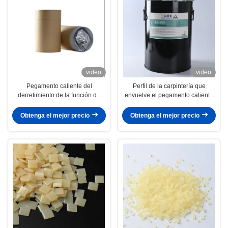
video
video
Pegamento caliente del
Perfil de la carpintería que
derretimiento de la función de
envuelve el pegamento caliente
aluminio de la aleación del
reactivo del derretimiento del
pegamento multi de la película
pegamento PUR
Obtenga el mejor precio
Obtenga el mejor precio
para el embalaje del perfil