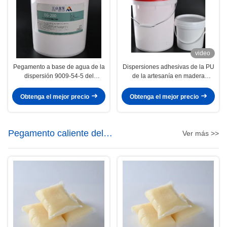
video
Pegamento a base de agua de la
Dispersiones adhesivas de la PU
dispersión 9009-54-5 del
de la artesanía en madera
poliuretano de la formación de
flotante para la prensa de la
vacío de la película del PVC
membrana del vacío
Obtenga el mejor precio
Obtenga el mejor precio
Pegamento caliente del
Ver más >>
derretimiento de la poliolefina