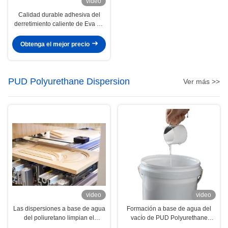
video
Calidad durable adhesiva del
derretimiento caliente de Eva de
la función múltiple para el lacre
del borde de la ropa
Obtenga el mejor precio
PUD Polyurethane Dispersion
Ver más >>
video
video
Las dispersiones a base de agua
Formación a base de agua del
del poliuretano limpian el
vacío de PUD Polyurethane
pegamento de la artesanía en
Adhesive Dispersions 3D