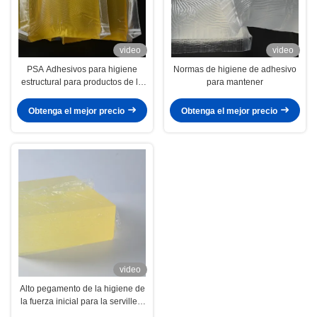
video
video
PSA Adhesivos para higiene
Normas de higiene de adhesivo
estructural para productos de la
para mantener
industria de la higiene Pañales
Servilletas sanitarias
Obtenga el mejor precio
Obtenga el mejor precio
video
Alto pegamento de la higiene de
la fuerza inicial para la servilleta
4253-34-3 del pañal