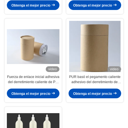
laminación de la cubierta
Obtenga el mejor precio
Obtenga el mejor precio
superior para el hogar
video
video
Fuerza de enlace inicial adhesiva
PUR basó el pegamento caliente
del derretimiento caliente de Pur
adhesivo del derretimiento del
de la cubierta superior alta para
atascamiento de libro para la
la lavadora
encuadernación
Obtenga el mejor precio
Obtenga el mejor precio