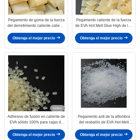
Pegamento de goma de la fuerza
Pegamento caliente de la fuerza
del derretimiento caliente caliente
de EVA Hot Melt Glue High de los
industrial amarillo del pegamento
muebles de la carpintería para la
7085-85-0
vinculación del borde
Obtenga el mejor precio
Obtenga el mejor precio
video
Adhesivo de fusión en caliente de
Pegamento anti de la alfombra
EVA sólido 100% para cajas de
del resbalón de EVA Hot Melt
embalaje pequeñas y cajas de
Adhesive Bas del uso a largo
regalo
plazo lavable
Obtenga el mejor precio
Obtenga el mejor precio