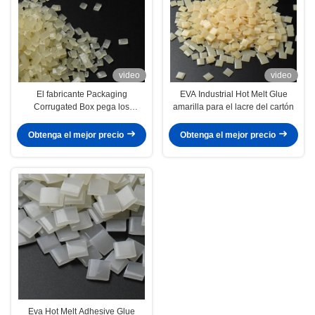
video
video
El fabricante Packaging
EVA Industrial Hot Melt Glue
Corrugated Box pega los
amarilla para el lacre del cartón
pegamentos calientes del
derretimiento para la vinculación
Obtenga el mejor precio
Obtenga el mejor precio
del cartón
Eva Hot Melt Adhesive Glue