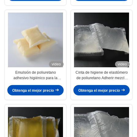
video
video
Emulsión de poliuretano
Cinta de higiene de elastómero
adhesivo higiénico para la
de poliuretano Adherir mezcla
composición del elastómero de
duradera para una adhesión
poliuretano
óptima
Obtenga el mejor precio
Obtenga el mejor precio