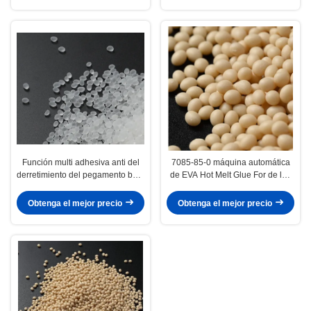
Función multi adhesiva anti del
7085-85-0 máquina automática
derretimiento del pegamento bajo
de EVA Hot Melt Glue For de las
de Eva del resbalón para la
bandas de borde
alfombra
Obtenga el mejor precio
Obtenga el mejor precio