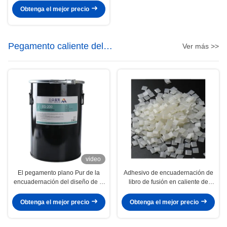
Obtenga el mejor precio
Pegamento caliente del
Ver más >>
derretimiento de la encuadernación
video
El pegamento plano Pur de la
Adhesivo de encuadernación de
encuadernación del diseño de la
libro de fusión en caliente de
buena endecha profesional de la
fuerza fuerte para vinculación
llanura basó el pegamento
lateral
Obtenga el mejor precio
Obtenga el mejor precio
caliente del derretimiento