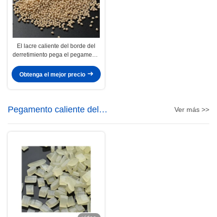
El lacre caliente del borde del
derretimiento pega el pegamento
caliente del derretimiento de
Edgebanding de la madera dura
Obtenga el mejor precio
del conglomerado del MDF
Pegamento caliente del
Ver más >>
derretimiento del PSA