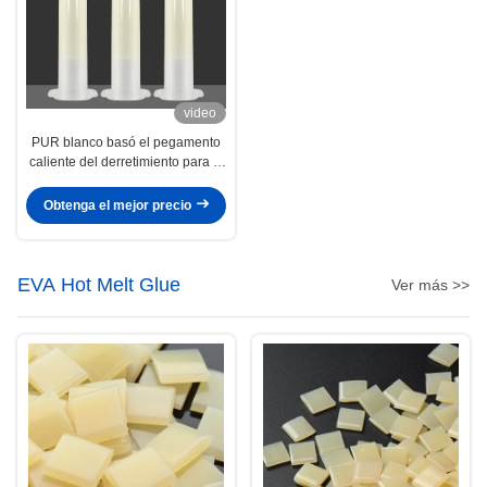
video
PUR blanco basó el pegamento
caliente del derretimiento para el
tablero electrónico de
Smartphone de los substratos
Obtenga el mejor precio
EVA Hot Melt Glue
Ver más >>