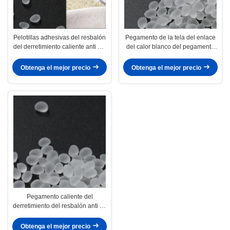
Pelotillas adhesivas del resbalón
Pegamento de la tela del enlace
del derretimiento caliente anti del
del calor blanco del pegamento
poliuretano para la materia textil
de la tela de la prensa del calor
de CAS 9009-54-5
Obtenga el mejor precio
Obtenga el mejor precio
Pegamento caliente del
derretimiento del resbalón anti de
la tela de EVA Resin Heat Glue
For
Obtenga el mejor precio