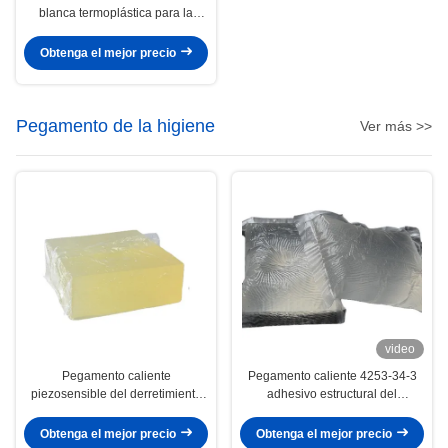
blanca termoplástica para la
construcción
Obtenga el mejor precio
Pegamento de la higiene
Ver más >>
video
Pegamento caliente
Pegamento caliente 4253-34-3
piezosensible del derretimiento
adhesivo estructural del
de la higiene del pañal adhesivo
derretimiento del pañal del bebé
estructural de la servilleta
del color claro
Obtenga el mejor precio
Obtenga el mejor precio