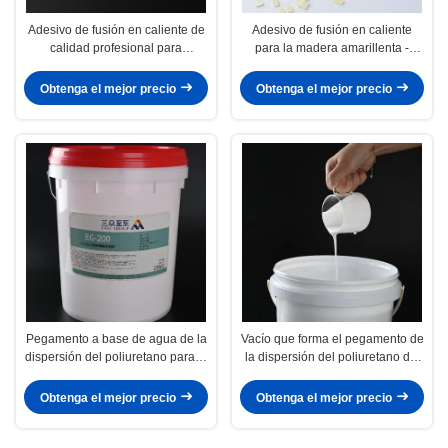
Adesivo de fusión en caliente de
Adesivo de fusión en caliente
calidad profesional para
para la madera amarillenta -
pegamento de madera de banda
Temperatura de aplicación 130-
de borde
160C
Obtenga el mejor precio
Obtenga el mejor precio
Pegamento a base de agua de la
Vacío que forma el pegamento de
dispersión del poliuretano para el
la dispersión del poliuretano del
vacío del MDF que forma el
pegamento que lamina para la
pegamento del PVC
carpintería
Obtenga el mejor precio
Obtenga el mejor precio