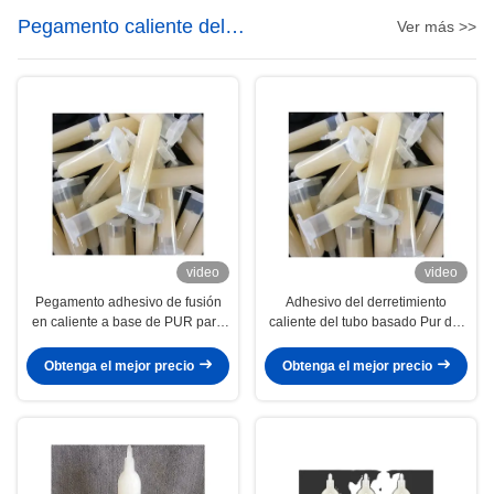
Pegamento caliente del
Ver más >>
derretimiento para la electrónica
video
video
Pegamento adhesivo de fusión
Adhesivo del derretimiento
en caliente a base de PUR para
caliente del tubo basado Pur del
la unión de cámaras de teléfonos
teléfono móvil para la hoja de
inteligentes
metal decorativa lateral
Obtenga el mejor precio
Obtenga el mejor precio